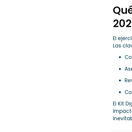
Qué
202
El ejer
Las cla
Co
As
Re
Co
El Kit 
impac
inevita