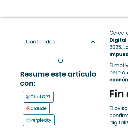
Cerca 
Digital
Contenidos
2025. L
Impues
El moti
Resume este artículo
pero a 
econó
con:
Fin 
ChatGPT
El aviso
Claude
confirm
Perplexity
digital