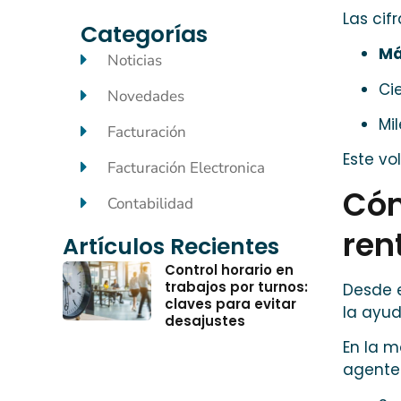
Las cif
Categorías
Má
Noticias
Ci
Novedades
Mi
Facturación
Este vo
Facturación Electronica
Cóm
Contabilidad
ren
Artículos Recientes
Control horario en
trabajos por turnos:
Desde e
claves para evitar
la ayud
desajustes
En la m
agente 