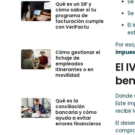
Se
Qué es un SIF y
cómo saber si tu
Se
programa de
facturación cumple
El
con VeriFactu
es
Por eso
impues
Cómo gestionar el
fichaje de
El I
empleados
itinerantes o en
movilidad
ben
Donde s
Qué es la
Este i
conciliación
recibir
bancaria y cómo
ayuda a evitar
El dese
errores financieros
compra