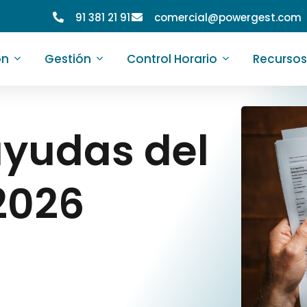
91 381 21 91
comercial@powergest.com
ón
Gestión
Control Horario
Recursos
ayudas del
 2026