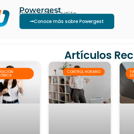
Powergest
Programa de Gestión
Conoce más sobre Powergest
Artículos Re
RACIÓN
CONTROL HORARIO
F
RÓNICA
E