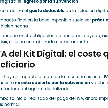
 registra el
ingreso por la subvención
 contabiliza el
gasto deducible
de la solución digit
 impacto final en la base imponible suele ser
prácti
té bien hecha
, aunque exista obligación de declarar la ayuda,
no
tos
, si se ha contabilizado correctamente.
VA del Kit Digital: el coste
eficiario
í hay un impacto directo en la tesorería es en el
I
mpuesto
no está cubierto por la subvención
y debe 
 la factura del agente digitalizador.
mbolso inicial realizado del pago del IVA, ahora imp
s normal.