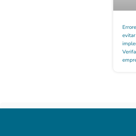
Error
evitar
imple
Verifa
empr