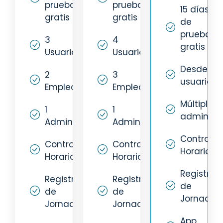
prueba
prueba
15 días
gratis
gratis
de
prueba
3
4
gratis
Usuarios
Usuarios
Desde 5
2
3
usuarios
Empleados
Empleados
Múltiples
1
1
administ
Administrador
Administrador
Control
Control
Control
Horario
Horario
Horario
Registro
Registro
Registro
de
de
de
Jornada
Jornada
Jornada
App