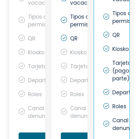
vacaciones
vacaciones
Tipos de
Tipos de
Tipos de
permisos
permisos
permisos
QR
QR
QR
Kiosko
Kiosko
Kiosko
Tarjetas
Tarjetas
Tarjetas
(pago a
parte)
Departamentos
Departamentos
Departam
Roles
Roles
Roles
Canal de
Canal de
denuncias
denuncias
Canal de
denuncia