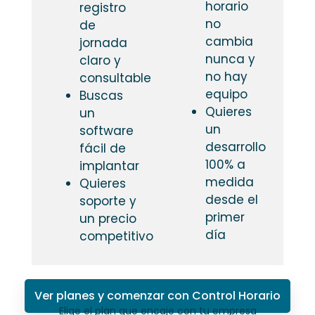
horario
registro
no
de
cambia
jornada
nunca y
claro y
no hay
consultable
equipo
Buscas
Quieres
un
un
software
desarrollo
fácil de
100% a
implantar
medida
Quieres
desde el
soporte y
primer
un precio
día
competitivo
Ver planes y comenzar con Control Horario
Elige el plan que encaje con tu empresa