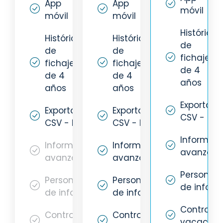
App
App
móvil
móvil
móvil
Histórico
Histórico
Histórico
de
de
de
fichajes
fichajes
fichajes
de 4
de 4
de 4
años
años
años
Exportaci
Exportación
Exportación
CSV - PDF
CSV - PDF
CSV - PDF
Informes
Informes
Informes
avanzad
avanzados
avanzados
Personali
Personalización
Personalización
de inform
de informes
de informes
Control d
Control de
Control de
vacacion