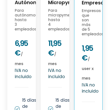
Autónomos
Micropyme
Empresas
Para
Para
Empresas
autónomos
micropymes
que
hasta
hasta
son
3
4
más
empleados
empleados
de 5
empleados
6,95
11,95
1,95
€
€
/
/
€
/
mes
mes
user x
IVA no
IVA no
incluido
incluido
mes
IVA no
incluido
15 días
15 días
de
de