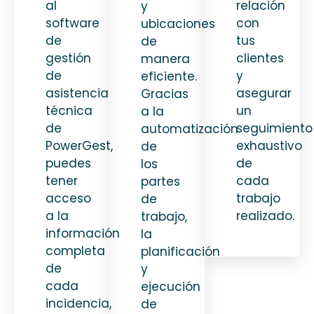
al
relación
y
software
con
ubicaciones
de
tus
de
gestión
clientes
manera
de
y
eficiente.
asistencia
asegurar
Gracias
técnica
un
a la
de
seguimiento
automatización
PowerGest,
exhaustivo
de
puedes
de
los
tener
cada
partes
acceso
trabajo
de
a la
realizado.
trabajo,
información
la
completa
planificación
de
y
cada
ejecución
incidencia,
de