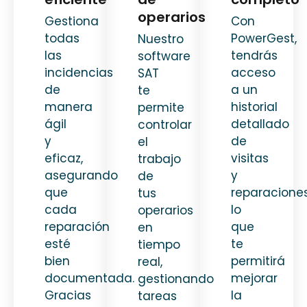
operarios
Gestiona
Con
todas
PowerGest,
Nuestro
las
tendrás
software
incidencias
acceso
SAT
de
a un
te
manera
historial
permite
ágil
detallado
controlar
y
de
el
eficaz,
visitas
trabajo
asegurando
y
de
que
reparaciones
tus
cada
lo
operarios
reparación
que
en
esté
te
tiempo
bien
permitirá
real,
documentada.
mejorar
gestionando
Gracias
la
tareas