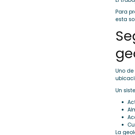
Para pr
esta so
Se
ge
Uno de
ubicaci
Un sist
Ac
Al
Ac
Cu
La geol