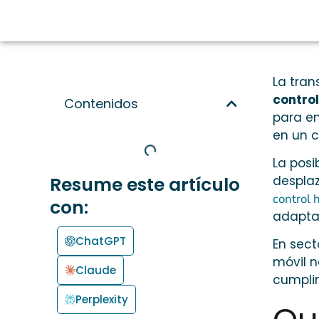
La tran
control
Contenidos
para em
en un ce
La posi
Resume este artículo
desplaz
control 
con:
adapta
ChatGPT
En sect
móvil n
Claude
cumpli
Perplexity