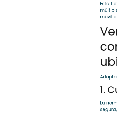
Esta fl
múltipl
móvil e
Ve
co
ub
Adoptar
1. 
La norm
segura,