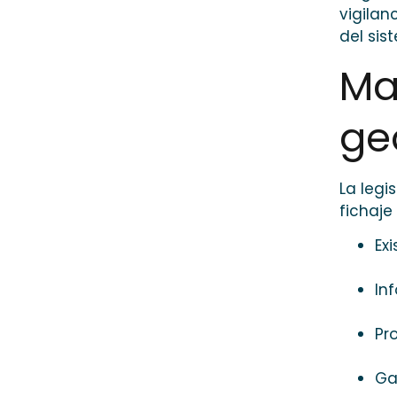
vigilan
del sis
Ma
ge
La legi
fichaje
Ex
In
Pr
Ga