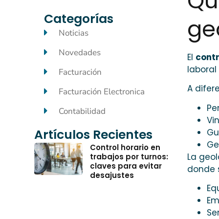
Qu
Categorías
ge
Noticias
Novedades
El
contr
laboral
Facturación
A difer
Facturación Electronica
Pe
Contabilidad
Vi
Artículos Recientes
Gu
Ge
Control horario en
La geol
trabajos por turnos:
claves para evitar
donde s
desajustes
Eq
Em
Ser