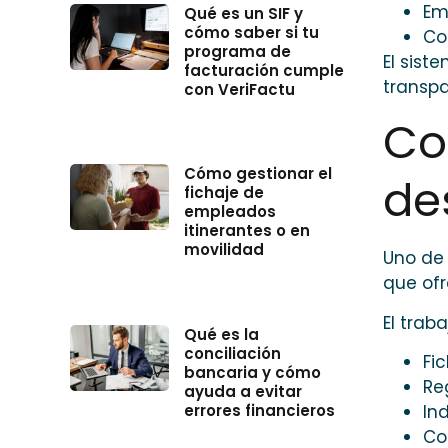
Em
Qué es un SIF y
cómo saber si tu
Co
programa de
El sist
facturación cumple
transpa
con VeriFactu
Co
Cómo gestionar el
de
fichaje de
empleados
itinerantes o en
movilidad
Uno de 
que of
El trab
Qué es la
conciliación
Fic
bancaria y cómo
Reg
ayuda a evitar
errores financieros
In
Co