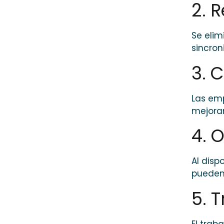
2. 
Se elim
sincro
3. 
Las emp
mejoran
4. 
Al disp
pueden 
5. 
El trab