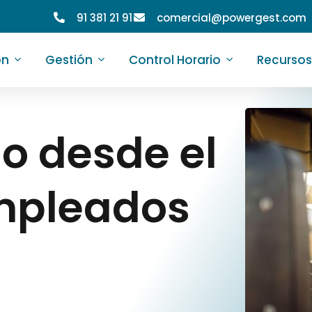
91 381 21 91
comercial@powergest.com
ón
Gestión
Control Horario
Recursos
io desde el
mpleados