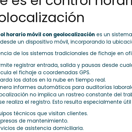
é es el control horar
olocalización
ol horario móvil con geolocalización
es un sistema 
 desde un dispositivo móvil, incorporando la ubicac
encia de los sistemas tradicionales de fichaje en of
rmite registrar entrada, salida y pausas desde cualq
ncula el fichaje a coordenadas GPS.
arda los datos en la nube en tiempo real.
nera informes automáticos para auditorías laboral
ocalización no implica un rastreo constante del trab
e realiza el registro. Esto resulta especialmente út
uipos técnicos que visitan clientes.
presas de mantenimiento.
vicios de asistencia domiciliaria.